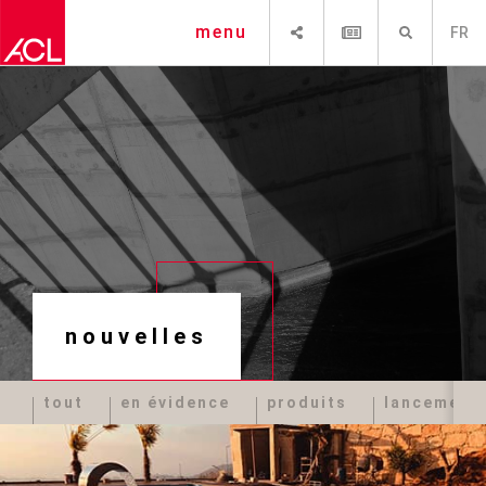
PARTAGER
NEWSLETTER
RECHERCHE
menu
FR
nouvelles
tout
en évidence
produits
lancement