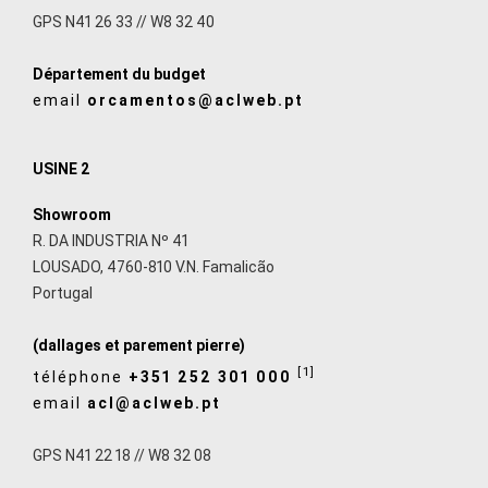
GPS N41 26 33 // W8 32 40
Département du budget
email
orcamentos@aclweb.pt
USINE 2
Showroom
R. DA INDUSTRIA Nº 41
LOUSADO, 4760-810 V.N. Famalicão
Portugal
(dallages et parement pierre)
[1]
téléphone
+351 252 301 000
email
acl@aclweb.pt
GPS N41 22 18 // W8 32 08