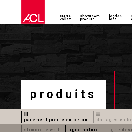
sierra
showroom
london
valley
produit
loft
produits
parement pierre en béton
dallages en b
slimcrete wall
ligne nature
ligne des