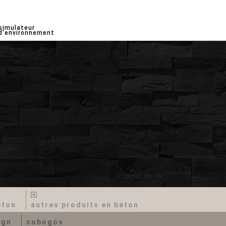
simulateur
d'environnement
éton
autres produits en béton
ign
cobogós