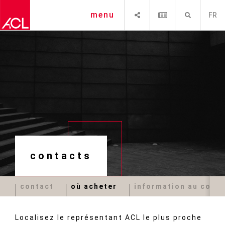
PARTAGER
NEWSLETTER
RECHERCHE
menu
FR
contacts
contact
où acheter
information au con
Localisez le représentant ACL le plus proche