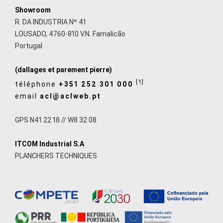
Showroom
R. DA INDUSTRIA Nº 41
LOUSADO, 4760-810 V.N. Famalicão
Portugal
(dallages et parement pierre)
[1]
téléphone
+351 252 301 000
email
acl@aclweb.pt
GPS N41 22 18 // W8 32 08
ITCOM Industrial S.A
PLANCHERS TECHNIQUES