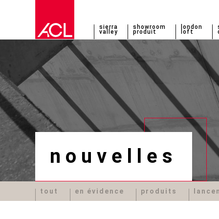
sierra
showroom
london
valley
produit
loft
nouvelles
tout
en évidence
produits
lance