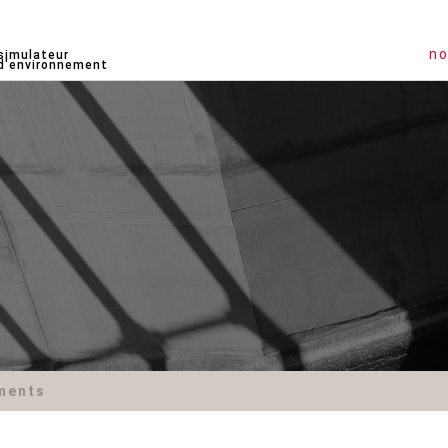
no
simulateur
d'environnement
ments