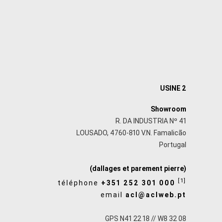
USINE 2
Showroom
R. DA INDUSTRIA Nº 41
LOUSADO, 4760-810 V.N. Famalicão
Portugal
(dallages et parement pierre)
[1]
téléphone
+351 252 301 000
email
acl@aclweb.pt
GPS N41 22 18 // W8 32 08