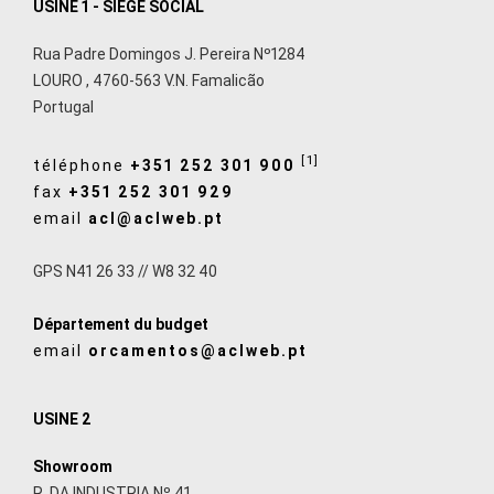
USINE 1 - SIÈGE SOCIAL
Rua Padre Domingos J. Pereira Nº1284
LOURO
,
4760-563
V.N. Famalicão
Portugal
[1]
téléphone
+351 252 301 900
fax
+351 252 301 929
email
acl@aclweb.pt
GPS N41 26 33 // W8 32 40
Département du budget
email
orcamentos@aclweb.pt
USINE 2
Showroom
R. DA INDUSTRIA Nº 41