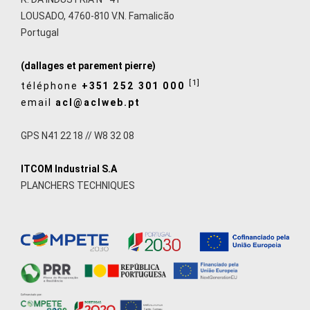
LOUSADO, 4760-810 V.N. Famalicão
Portugal
(dallages et parement pierre)
[1]
téléphone
+351 252 301 000
email
acl@aclweb.pt
GPS N41 22 18 // W8 32 08
ITCOM Industrial S.A
PLANCHERS TECHNIQUES