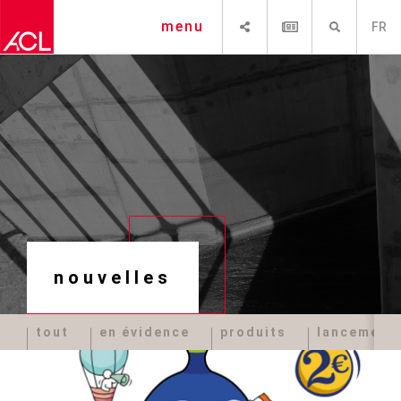
PARTAGER
NEWSLETTER
RECHERCHE
menu
FR
nouvelles
tout
en évidence
produits
lancement