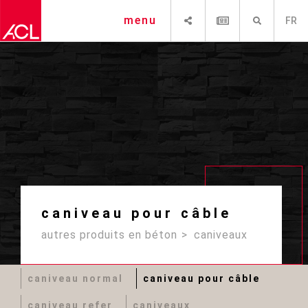
PARTAGER
NEWSLETTER
RECHERCHE
menu
FR
caniveau pour câble
autres produits en béton
caniveaux
caniveau normal
caniveau pour câble
caniveau refer
caniveaux