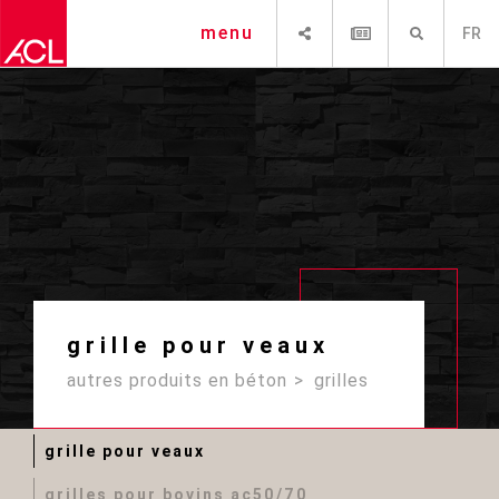
PARTAGER
NEWSLETTER
RECHERCHE
menu
FR
grille pour veaux
autres produits en béton
grilles
grille pour veaux
grilles pour bovins ac50/70