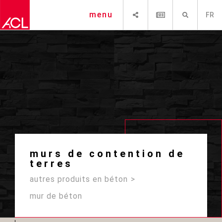
PARTAGER
NEWSLETTER
RECHERCHE
menu
FR
murs de contention de
terres
autres produits en béton
mur de béton