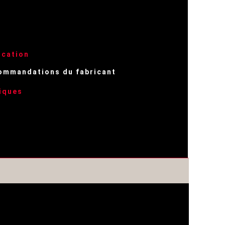
ication
commandations du fabricant
iques