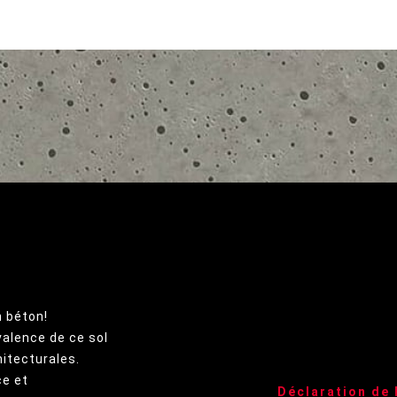
n béton!
valence de ce sol
hitecturales.
ce et
Déclaration de