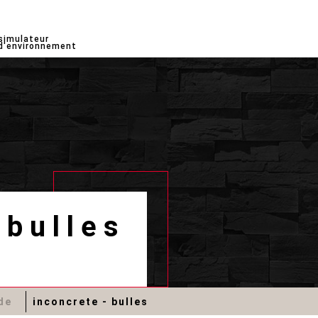
simulateur
d'environnement
 bulles
de
inconcrete - bulles