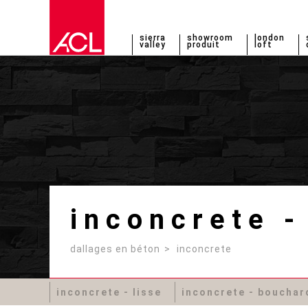
sierra
showroom
london
valley
produit
loft
inconcrete -
dallages en béton
inconcrete
inconcrete - lisse
inconcrete - bouchar