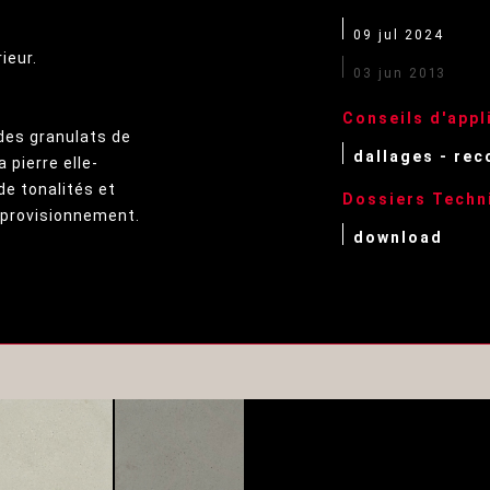
09 jul 2024
ieur.
03 jun 2013
Conseils d'appl
des granulats de
dallages - re
 pierre elle-
de tonalités et
Dossiers Techn
pprovisionnement.
download