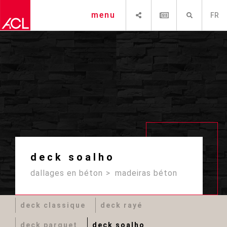
PARTAGER
NEWSLETTER
RECHERCHE
menu
FR
deck soalho
dallages en béton
madeiras béton
deck classique
deck rayé
deck parquet
deck soalho