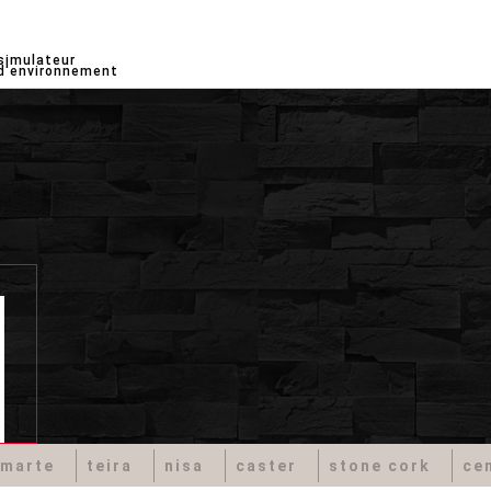
simulateur
d'environnement
marte
teira
nisa
caster
stone cork
ce