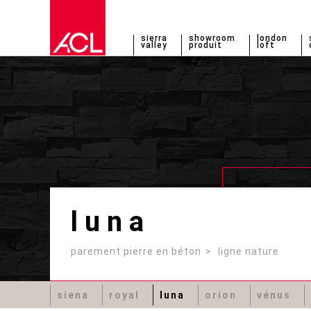
sierra
showroom
london
valley
produit
loft
luna
parement pierre en béton
ligne nature
siena
royal
luna
orion
vénus