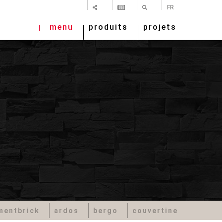
PARTAGER
NEWSLETTER
RECHERCHE
FR
menu
produits
projets
mentbrick
ardos
bergo
couvertine