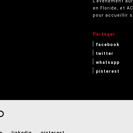
L'événement aura
en Floride, et 
pour accueillir s
Partager
facebook
twitter
whatsapp
pinterest
m
linkedin
pinterest