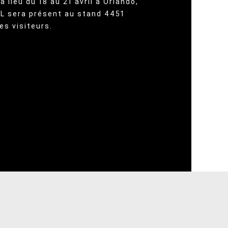
 lieu du 18 au 21 avril à Orlando,
ACL sera présent au stand 4451
es visiteurs.