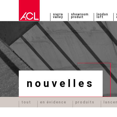
sierra
showroom
london
valley
produit
loft
nouvelles
tout
en évidence
produits
lance