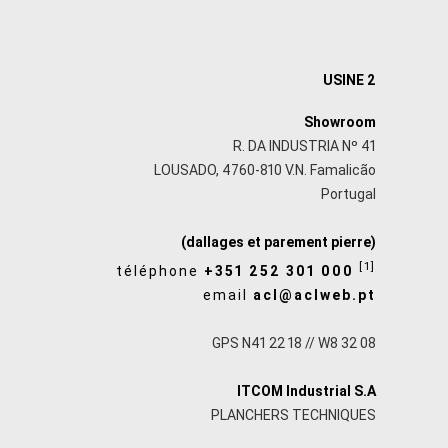
USINE 2
Showroom
R. DA INDUSTRIA Nº 41
LOUSADO, 4760-810 V.N. Famalicão
Portugal
(dallages et parement pierre)
[1]
téléphone
+351 252 301 000
email
acl@aclweb.pt
GPS N41 22 18 // W8 32 08
ITCOM Industrial S.A
PLANCHERS TECHNIQUES