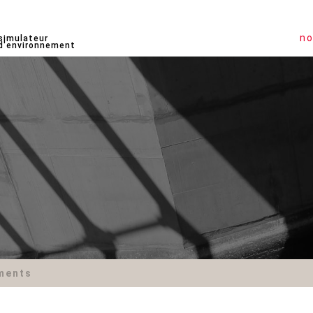
no
simulateur
d'environnement
ments