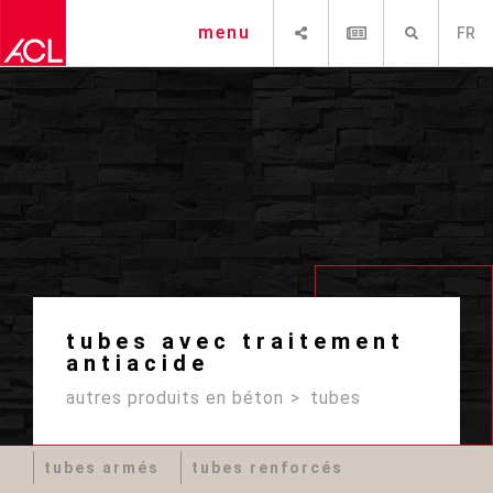
PARTAGER
NEWSLETTER
RECHERCHE
menu
FR
tubes avec traitement
antiacide
autres produits en béton
tubes
tubes armés
tubes renforcés