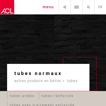
PARTAGER
NEWSLETTER
RECHERCHE
menu
FR
tubes normaux
autres produits en béton
tubes
tubes armés
tubes renforcés
tubes avec traitement antiacide