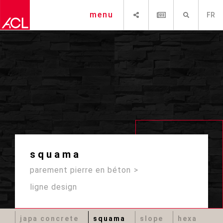
PARTAGER
NEWSLETTER
RECHERCHE
menu
FR
squama
parement pierre en béton
ligne design
japa concrete
squama
slope
hexa