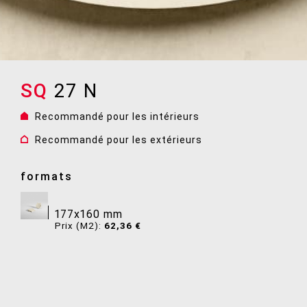
SQ
SQ
SQ
27 N
28 N
30 N
Recommandé pour les intérieurs
Recommandé pour les intérieurs
Recommandé pour les intérieurs
Recommandé pour les extérieurs
Recommandé pour les extérieurs
Recommandé pour les extérieurs
formats
formats
formats
177x160 mm
177x160 mm
177x160 mm
Prix (M2):
Prix (M2):
Prix (M2):
62,36 €
62,36 €
62,36 €