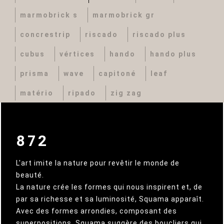
marmobrick s
marmobrick gr
concrestrip
riscado
riscado plus
cubus
vértices
hando
hando plus
prisma
wave
capitoné
leaf
matério
ripado
zig zag
872
L'art imite la nature pour revêtir le monde de
beauté.
La nature crée les formes qui nous inspirent et, de
par sa richesse et sa luminosité, Squama apparaît.
Avec des formes arrondies, composant des
superpositions, Squama suggère des boucliers qui