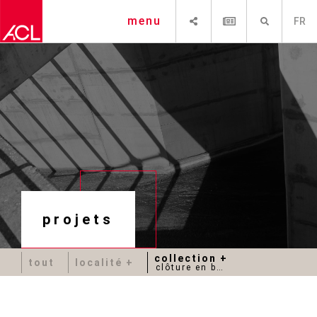
PARTAGER
NEWSLETTER
RECHERCHE
menu
FR
projets
collection
tout
localité
clôture en béton