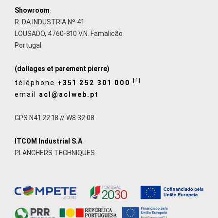
Showroom
R. DA INDUSTRIA Nº 41
LOUSADO, 4760-810 V.N. Famalicão
Portugal
(dallages et parement pierre)
[1]
téléphone
+351 252 301 000
email
acl@aclweb.pt
GPS N41 22 18 // W8 32 08
ITCOM Industrial S.A
PLANCHERS TECHNIQUES