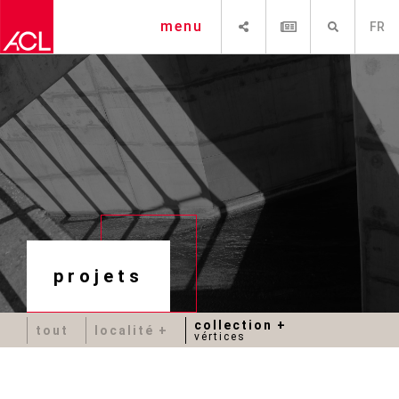
PARTAGER
NEWSLETTER
RECHERCHE
menu
FR
projets
collection
tout
localité
vértices