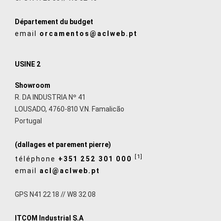
Département du budget
email
orcamentos@aclweb.pt
USINE 2
Showroom
R. DA INDUSTRIA Nº 41
LOUSADO, 4760-810 V.N. Famalicão
Portugal
(dallages et parement pierre)
[1]
téléphone
+351 252 301 000
email
acl@aclweb.pt
GPS N41 22 18 // W8 32 08
ITCOM Industrial S.A