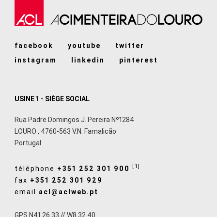
facebook
youtube
twitter
instagram
linkedin
pinterest
USINE 1 - SIÈGE SOCIAL
Rua Padre Domingos J. Pereira Nº1284
LOURO
,
4760-563
V.N. Famalicão
Portugal
[1]
téléphone
+351 252 301 900
fax
+351 252 301 929
email
acl@aclweb.pt
GPS N41 26 33 // W8 32 40