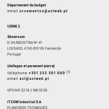
Département du budget
email
orcamentos@aclweb.pt
USINE 2
Showroom
R. DA INDUSTRIA Nº 41
LOUSADO, 4760-810 V.N. Famalicão
Portugal
(dallages et parement pierre)
[1]
téléphone
+351 252 301 000
email
acl@aclweb.pt
GPS N41 22 18 // W8 32 08
ITCOM Industrial S.A
PLANCHERS TECHNIQUES