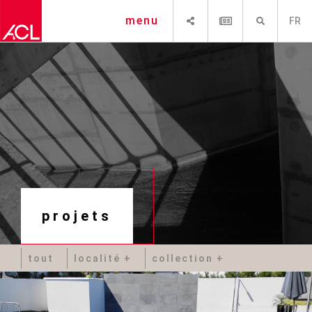
PARTAGER
NEWSLETTER
RECHERCHE
menu
FR
projets
tout
localité
collection