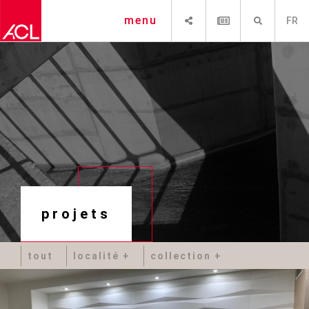
PARTAGER
NEWSLETTER
RECHERCHE
menu
FR
projets
tout
localité
collection