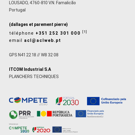
LOUSADO, 4760-810 V.N. Famalicão
Portugal
(dallages et parement pierre)
[1]
téléphone
+351 252 301 000
email
acl@aclweb.pt
GPS N41 22 18 // W8 32 08
ITCOM Industrial S.A
PLANCHERS TECHNIQUES