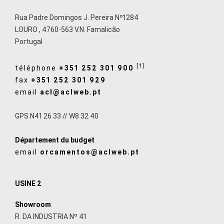
Rua Padre Domingos J. Pereira Nº1284
LOURO
,
4760-563
V.N. Famalicão
Portugal
[1]
téléphone
+351 252 301 900
fax
+351 252 301 929
email
acl@aclweb.pt
GPS N41 26 33 // W8 32 40
Département du budget
email
orcamentos@aclweb.pt
USINE 2
Showroom
R. DA INDUSTRIA Nº 41