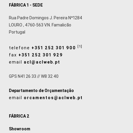
FÁBRICA 1 - SEDE
Rua Padre Domingos J. Pereira Nº1284
LOURO
,
4760-563
V.N. Famalicão
Portugal
[1]
telefone
+351 252 301 900
fax
+351 252 301 929
email
acl@aclweb.pt
GPS N41 26 33 // W8 32 40
Departamento de Orçamentação
email
orcamentos@aclweb.pt
FÁBRICA 2
Showroom