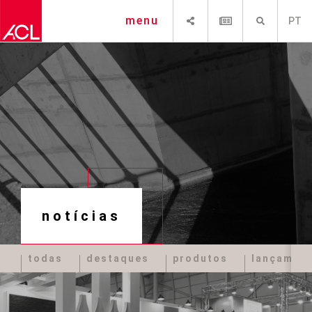
SHARE
NEWSLETTER
PESQUISAR
menu
PT
notícias
todas
destaques
produtos
lançamen