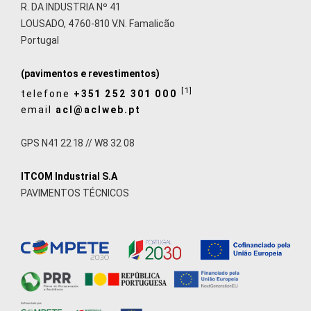
R. DA INDUSTRIA Nº 41
LOUSADO, 4760-810 V.N. Famalicão
Portugal
(pavimentos e revestimentos)
[1]
telefone
+351 252 301 000
email
acl@aclweb.pt
GPS N41 22 18 // W8 32 08
ITCOM Industrial S.A
PAVIMENTOS TÉCNICOS