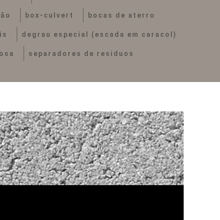
ção
box-culvert
bocas de aterro
is
degrau especial (escada em caracol)
tosa
separadores de residuos