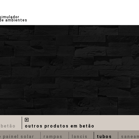
simulador
de ambientes
 betão
outros produtos em betão
 painel solar
rampas
lancis
tubos
sanea