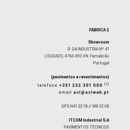
FÁBRICA 2
Showroom
R. DA INDUSTRIA Nº 41
LOUSADO, 4760-810 V.N. Famalicão
Portugal
(pavimentos e revestimentos)
[1]
telefone
+351 252 301 000
email
acl@aclweb.pt
GPS N41 22 18 // W8 32 08
ITCOM Industrial S.A
PAVIMENTOS TÉCNICOS