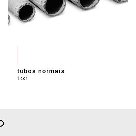
tubos normais
1
cor