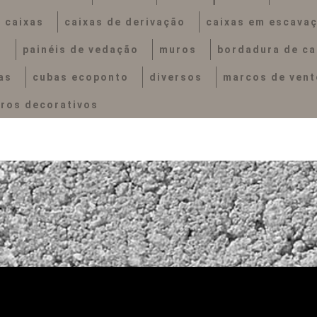
caixas
caixas de derivação
caixas em escava
s
painéis de vedação
muros
bordadura de ca
as
cubas ecoponto
diversos
marcos de ven
ros decorativos