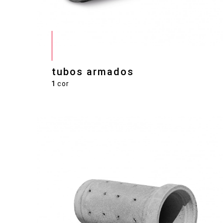
tubos armados
1
cor