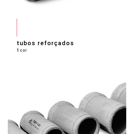
tubos reforçados
1
cor