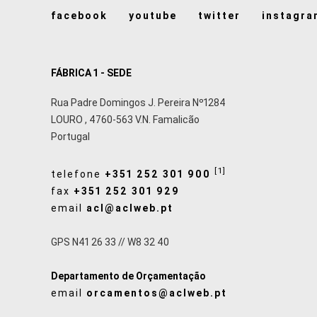
facebook
youtube
twitter
instagra
FÁBRICA 1 - SEDE
Rua Padre Domingos J. Pereira Nº1284
LOURO
,
4760-563
V.N. Famalicão
Portugal
[1]
telefone
+351 252 301 900
fax
+351 252 301 929
email
acl@aclweb.pt
GPS N41 26 33 // W8 32 40
Departamento de Orçamentação
email
orcamentos@aclweb.pt