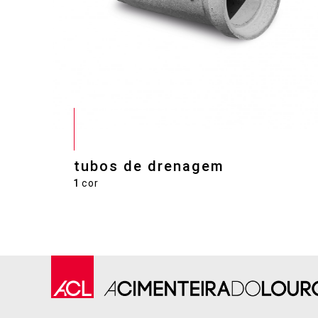
tubos de drenagem
1
cor