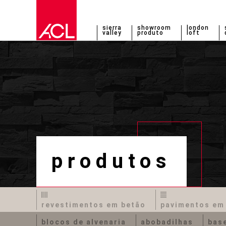
sierra
showroom
london
valley
produto
loft
produtos
revestimentos em betão
pavimentos em
blocos de alvenaria
abobadilhas
base