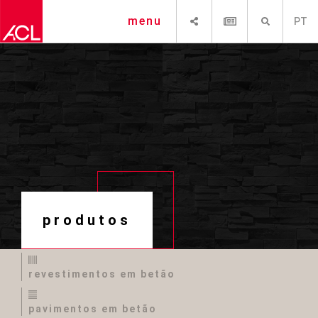
SHARE
NEWSLETTER
PESQUISAR
menu
PT
produtos
revestimentos em betão
pavimentos em betão