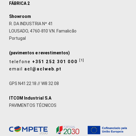
FÁBRICA 2
Showroom
R. DA INDUSTRIA Nº 41
LOUSADO, 4760-810 V.N. Famalicão
Portugal
(pavimentos e revestimentos)
[1]
telefone
+351 252 301 000
email
acl@aclweb.pt
GPS N41 22 18 // W8 32 08
ITCOM Industrial S.A
PAVIMENTOS TÉCNICOS