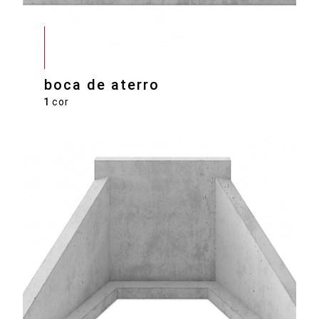
boca de aterro
1
cor