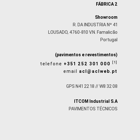
FÁBRICA 2
Showroom
R. DA INDUSTRIA Nº 41
LOUSADO, 4760-810 V.N. Famalicão
Portugal
(pavimentos e revestimentos)
[1]
telefone
+351 252 301 000
email
acl@aclweb.pt
GPS N41 22 18 // W8 32 08
ITCOM Industrial S.A
PAVIMENTOS TÉCNICOS