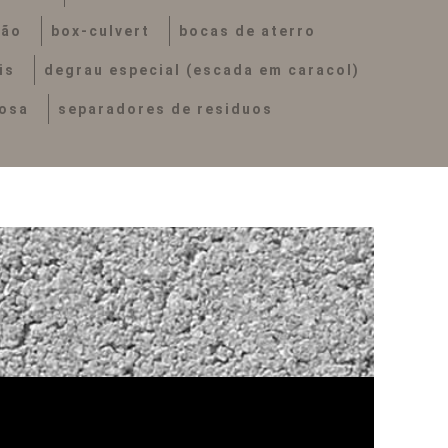
ção
box-culvert
bocas de aterro
is
degrau especial (escada em caracol)
tosa
separadores de residuos