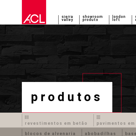
sierra
showroom
london
valley
produto
loft
produtos
revestimentos em betão
pavimentos em
blocos de alvenaria
abobadilhas
base