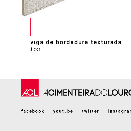
viga de bordadura texturada
1
cor
facebook
youtube
twitter
instagra