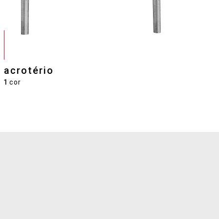
acrotério
1
cor