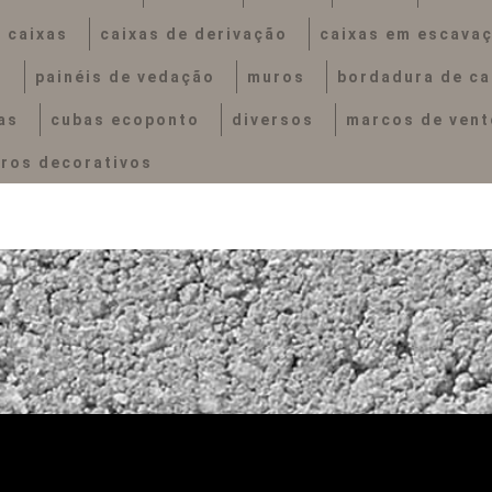
caixas
caixas de derivação
caixas em escava
s
painéis de vedação
muros
bordadura de ca
as
cubas ecoponto
diversos
marcos de ven
ros decorativos