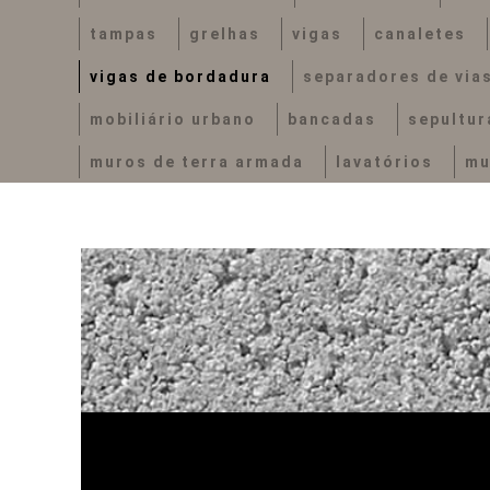
tampas
grelhas
vigas
canaletes
vigas de bordadura
separadores de via
mobiliário urbano
bancadas
sepultur
muros de terra armada
lavatórios
mu