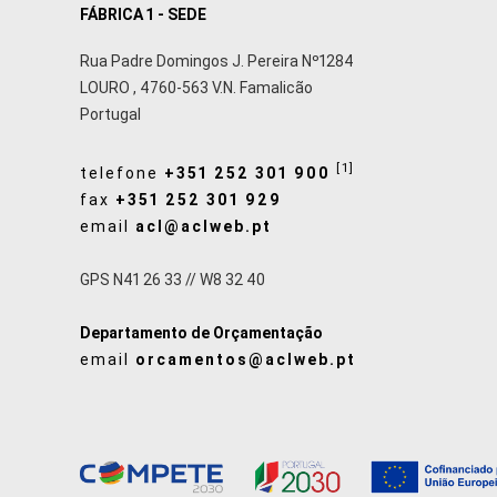
FÁBRICA 1 - SEDE
Rua Padre Domingos J. Pereira Nº1284
LOURO
,
4760-563
V.N. Famalicão
Portugal
[1]
telefone
+351 252 301 900
fax
+351 252 301 929
email
acl@aclweb.pt
GPS N41 26 33 // W8 32 40
Departamento de Orçamentação
email
orcamentos@aclweb.pt