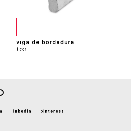
viga de bordadura
1
cor
m
linkedin
pinterest