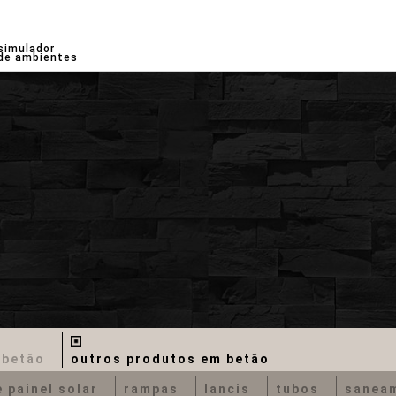
simulador
de ambientes
 betão
outros produtos em betão
 painel solar
rampas
lancis
tubos
sanea