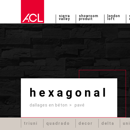
sierra
showroom
london
valley
produit
loft
hexagonal
dallages en béton
pavé
triuni
quadrado
decor
delta
un