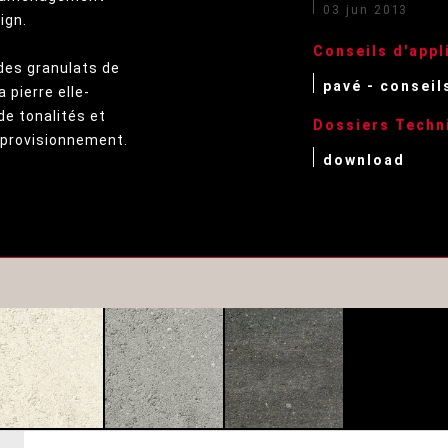
03 jun 2013
ign.
Conseils d'appl
des granulats de
pavé - conseil
 pierre elle-
de tonalités et
Dossiers Techn
pprovisionnement.
download