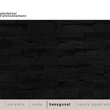
simulateur
d'environnement
i
paralelo
onda
hexagonal
lajeta quadra