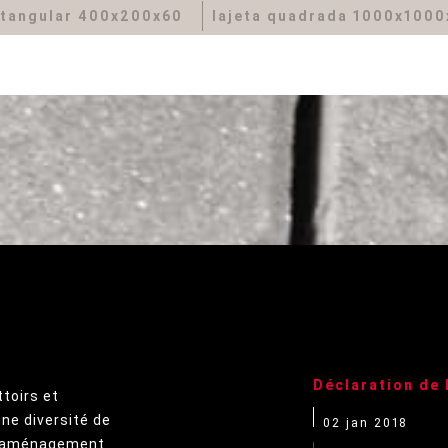
ctangular 400x200x60
lajeta quadrada 1000x100
Déclaration de
ttoirs et
une diversité de
02 jan 2018
 l'aménagement