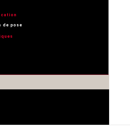
ication
s de pose
iques