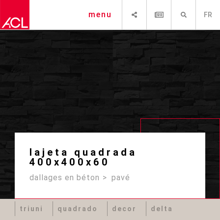
PARTAGER
NEWSLETTER
RECHERCHE
menu
FR
lajeta quadrada
400x400x60
dallages en béton
pavé
triuni
quadrado
decor
delta