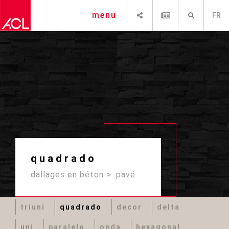
PARTAGER
NEWSLETTER
RECHERCHE
menu
FR
quadrado
dallages en béton
pavé
triuni
quadrado
decor
delta
uni
paralelo
onda
hexagonal