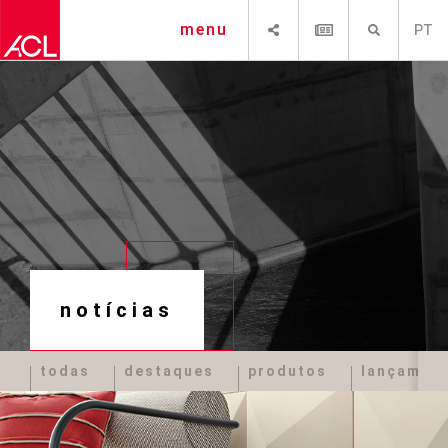
SHARE
NEWSLETTER
PESQUISAR
menu
PT
notícias
todas
destaques
produtos
lançamen