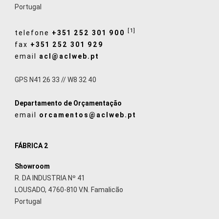
Portugal
[1]
telefone
+351 252 301 900
fax
+351 252 301 929
email
acl@aclweb.pt
GPS N41 26 33 // W8 32 40
Departamento de Orçamentação
email
orcamentos@aclweb.pt
FÁBRICA 2
Showroom
R. DA INDUSTRIA Nº 41
LOUSADO, 4760-810 V.N. Famalicão
Portugal