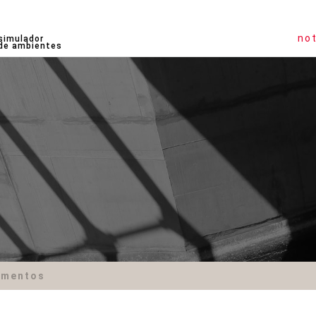
not
simulador
de ambientes
amentos