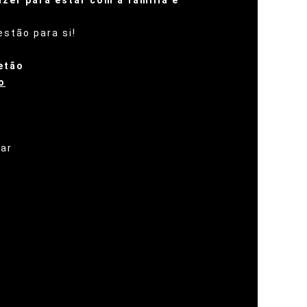
azer para estar com a família e
stão para si!
etão
o
ar