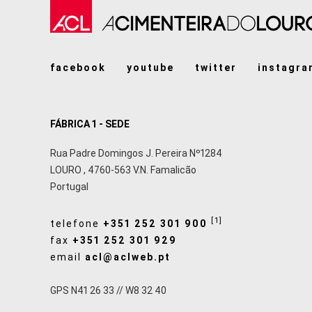
facebook
youtube
twitter
instagra
FÁBRICA 1 - SEDE
Rua Padre Domingos J. Pereira Nº1284
LOURO
,
4760-563
V.N. Famalicão
Portugal
[1]
telefone
+351 252 301 900
fax
+351 252 301 929
email
acl@aclweb.pt
GPS N41 26 33 // W8 32 40