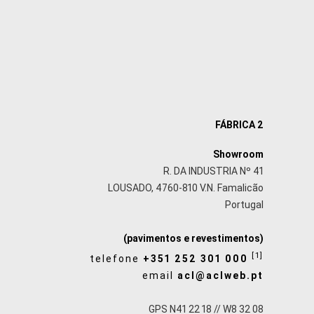
FÁBRICA 2
Showroom
R. DA INDUSTRIA Nº 41
LOUSADO, 4760-810 V.N. Famalicão
Portugal
(pavimentos e revestimentos)
[1]
telefone
+351 252 301 000
email
acl@aclweb.pt
GPS N41 22 18 // W8 32 08