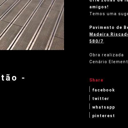
Crie zonas de l
amigos!
Temos uma suge
Pavimento de B
Madeira Riscad
580/7
Obra realizada
Cenário Element
tão -
Share
facebook
twitter
whatsapp
pinterest