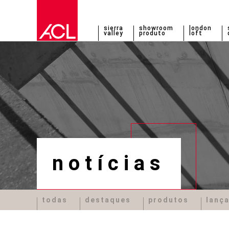
sierra
showroom
london
valley
produto
loft
notícias
todas
destaques
produtos
lanç