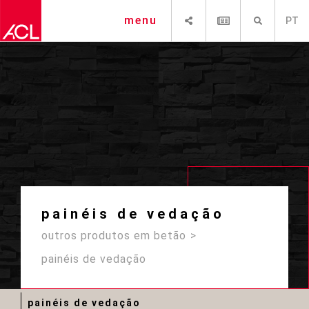
SHARE
NEWSLETTER
PESQUISAR
menu
PT
painéis de vedação
outros produtos em betão
painéis de vedação
painéis de vedação