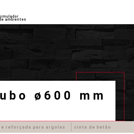
simulador
de ambientes
tubo ø600 mm
 e reforçada para argolas
cinta de betão