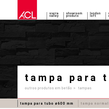
sierra
showroom
london
valley
produto
loft
tampa para 
outros produtos em betão
tampas
tampa para tubo ø600 mm
tampa normal