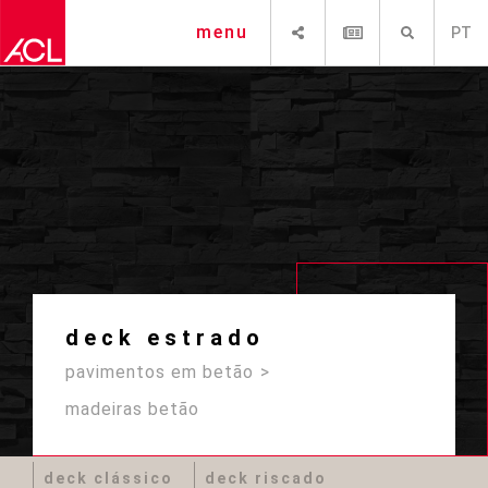
SHARE
NEWSLETTER
PESQUISAR
menu
PT
deck estrado
pavimentos em betão
madeiras betão
deck clássico
deck riscado