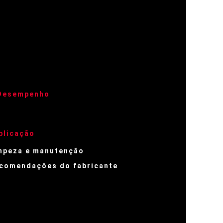
 Desempenho
plicação
mpeza e manutenção
comendações do fabricante
s