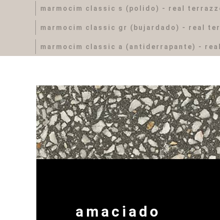
marmocim classic s (polido) - real terraz
marmocim classic gr (bujardado) - real te
marmocim classic a (antiderrapante) - rea
amaciado