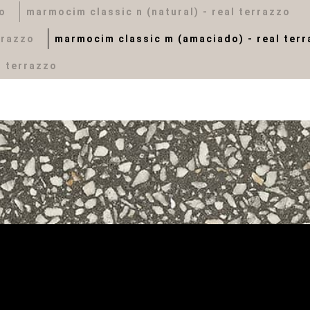
zo
marmocim classic n (natural) - real terrazzo
rrazzo
marmocim classic m (amaciado) - real ter
l terrazzo