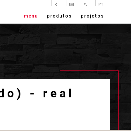
SHARE
NEWSLETTER
PESQUISAR
PT
menu
produtos
projetos
o) - real