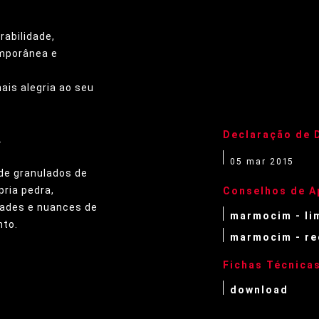
abilidade,
emporânea e
ais alegria ao seu
Declaração de
.
05 mar 2015
 de granulados de
ria pedra,
Conselhos de A
idades e nuances de
marmocim - li
nto.
marmocim - re
Fichas Técnica
download