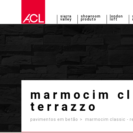
sierra
showroom
london
valley
produto
loft
marmocim cl
terrazzo
pavimentos em betão
marmocim classic - r