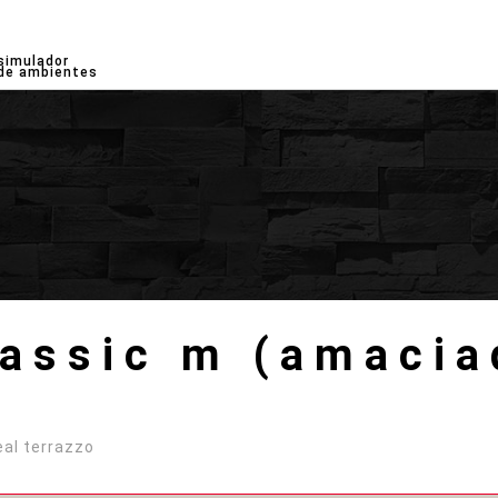
simulador
de ambientes
assic m (amaciad
eal terrazzo