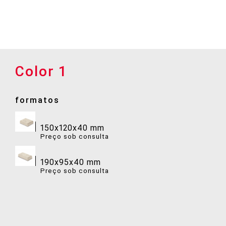
Color 1
Color 0
Color 4
formatos
formatos
formatos
150x120x40 mm
150x120x40 mm
150x120x40 mm
Preço sob consulta
Preço sob consulta
Preço sob consulta
190x95x40 mm
190x95x40 mm
190x95x40 mm
Preço sob consulta
Preço sob consulta
Preço sob consulta