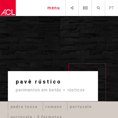
SHARE
NEWSLETTER
PESQUISAR
menu
PT
pavê rústico
pavimentos em betão
rústicos
pedra tosca
romano
portucale
portucale - 3 formatos