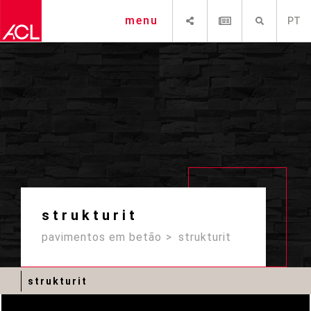
SHARE
NEWSLETTER
PESQUISAR
menu
PT
strukturit
pavimentos em betão
strukturit
strukturit