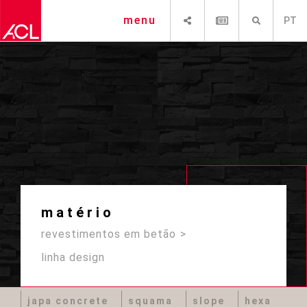
SHARE
NEWSLETTER
PESQUISAR
menu
PT
matério
revestimentos em betão
linha design
japa concrete
squama
slope
hexa