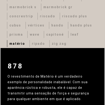
marmobrick s
marmobrick gr
concrestrip
riscado
riscado plus
cubus
vértices
hando
hando plus
prisma
wave
capitoné
leaf
matério
ripado
zig zag
878
O revestimento de Matério é um verdadeiro
exemplo de personalidade inabalável. Com sua
aparência rústica e robusta, ele é capaz de
transmitir uma sensação de força e segurança
para qualquer ambiente em que é aplicado.