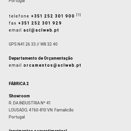
Portugal
[1]
telefone
+351 252 301 900
fax
+351 252 301 929
email
acl@aclweb.pt
GPS N41 26 33 // W8 32 40
Departamento de Orçamentação
email
orcamentos@aclweb.pt
FÁBRICA 2
Showroom
R. DA INDUSTRIA Nº 41
LOUSADO, 4760-810 V.N. Famalicão
Portugal