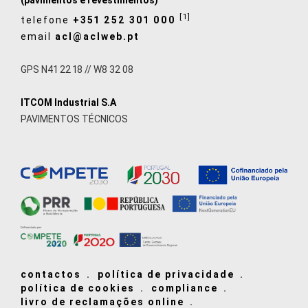
(pavimentos e revestimentos)
[1]
telefone
+351 252 301 000
email
acl@aclweb.pt
GPS N41 22 18 // W8 32 08
ITCOM Industrial S.A
PAVIMENTOS TÉCNICOS
contactos
política de privacidade
política de cookies
compliance
livro de reclamações online