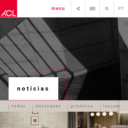
SHARE
NEWSLETTER
PESQUISAR
menu
PT
notícias
todas
destaques
produtos
lançamen