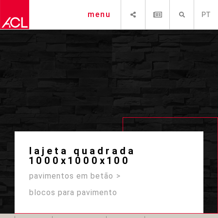
SHARE
NEWSLETTER
PESQUISAR
menu
PT
lajeta quadrada
1000x1000x100
pavimentos em betão
blocos para pavimento