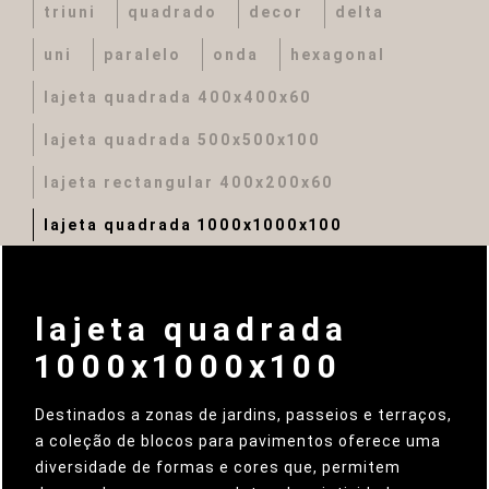
triuni
quadrado
decor
delta
uni
paralelo
onda
hexagonal
lajeta quadrada 400x400x60
lajeta quadrada 500x500x100
lajeta rectangular 400x200x60
lajeta quadrada 1000x1000x100
lajeta quadrada
1000x1000x100
Destinados a zonas de jardins, passeios e terraços,
a coleção de blocos para pavimentos oferece uma
diversidade de formas e cores que, permitem