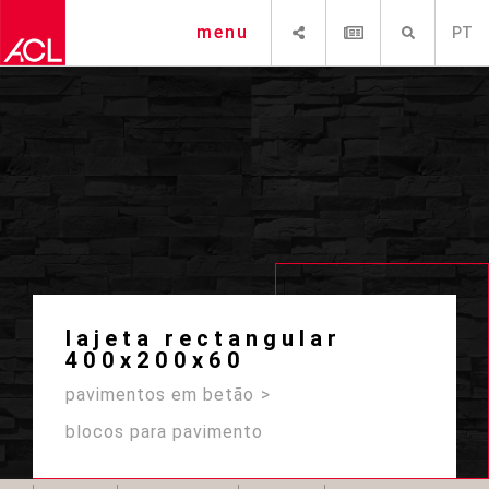
SHARE
NEWSLETTER
PESQUISAR
menu
PT
lajeta rectangular
400x200x60
pavimentos em betão
blocos para pavimento