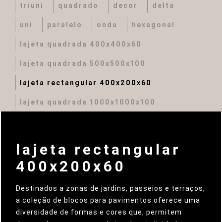
triuni
quadrado
decor
delta
uni
paralelo
onda
hexagonal
lajeta quadrada 400x400x60
lajeta quadrada 500x500x100
lajeta rectangular 400x200x60
lajeta quadrada 1000x1000x100
lajeta rectangular
400x200x60
Destinados a zonas de jardins, passeios e terraços,
a coleção de blocos para pavimentos oferece uma
diversidade de formas e cores que, permitem