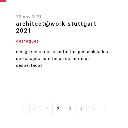
23 nov
2021
architect@work stuttgart
2021
destaques
design sensorial: as infinitas possibilidades
de espaços com todos os sentidos
despertados
1
2
3
4