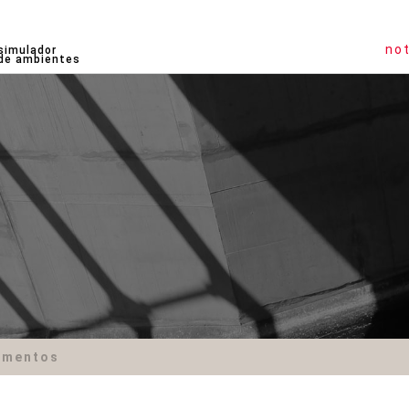
not
simulador
de ambientes
amentos