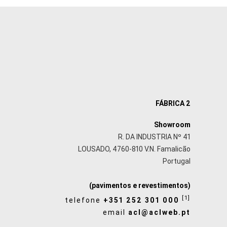
FÁBRICA 2
Showroom
R. DA INDUSTRIA Nº 41
LOUSADO, 4760-810 V.N. Famalicão
Portugal
(pavimentos e revestimentos)
[1]
telefone
+351 252 301 000
email
acl@aclweb.pt