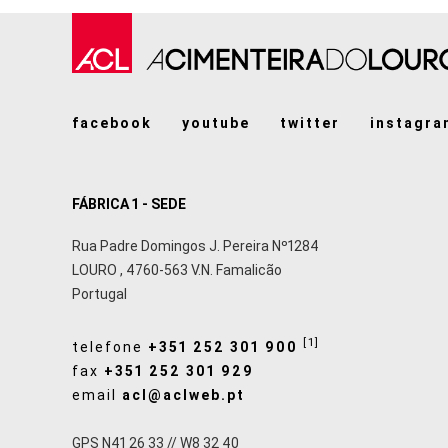
facebook
youtube
twitter
instagra
FÁBRICA 1 - SEDE
Rua Padre Domingos J. Pereira Nº1284
LOURO
,
4760-563
V.N. Famalicão
Portugal
[1]
telefone
+351 252 301 900
fax
+351 252 301 929
email
acl@aclweb.pt
GPS N41 26 33 // W8 32 40