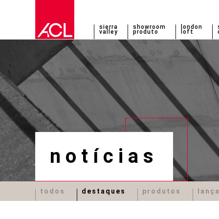
sierra
showroom
london
valley
produto
loft
notícias
todos
destaques
produtos
lanç