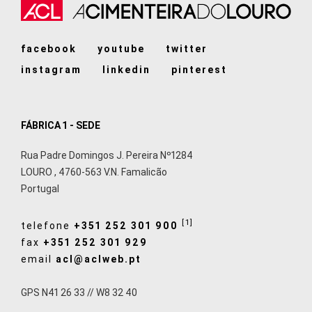
facebook
youtube
twitter
instagram
linkedin
pinterest
FÁBRICA 1 - SEDE
Rua Padre Domingos J. Pereira Nº1284
LOURO
,
4760-563
V.N. Famalicão
Portugal
[1]
telefone
+351 252 301 900
fax
+351 252 301 929
email
acl@aclweb.pt
GPS N41 26 33 // W8 32 40