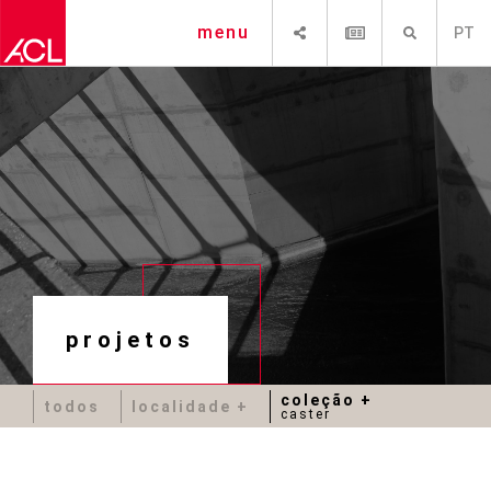
SHARE
NEWSLETTER
PESQUISAR
menu
PT
projetos
coleção
todos
localidade
caster