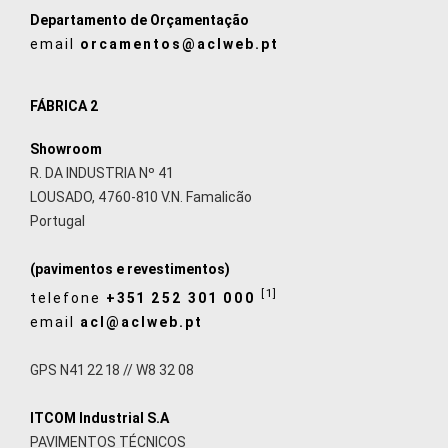
Departamento de Orçamentação
email
orcamentos@aclweb.pt
FÁBRICA 2
Showroom
R. DA INDUSTRIA Nº 41
LOUSADO, 4760-810 V.N. Famalicão
Portugal
(pavimentos e revestimentos)
[1]
telefone
+351 252 301 000
email
acl@aclweb.pt
GPS N41 22 18 // W8 32 08
ITCOM Industrial S.A
PAVIMENTOS TÉCNICOS