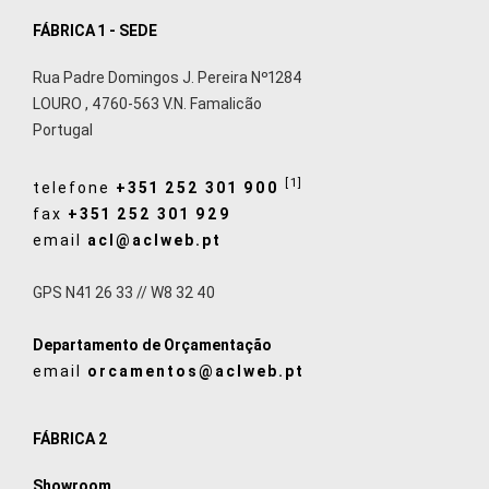
FÁBRICA 1 - SEDE
Rua Padre Domingos J. Pereira Nº1284
LOURO
,
4760-563
V.N. Famalicão
Portugal
[1]
telefone
+351 252 301 900
fax
+351 252 301 929
email
acl@aclweb.pt
GPS N41 26 33 // W8 32 40
Departamento de Orçamentação
email
orcamentos@aclweb.pt
FÁBRICA 2
Showroom