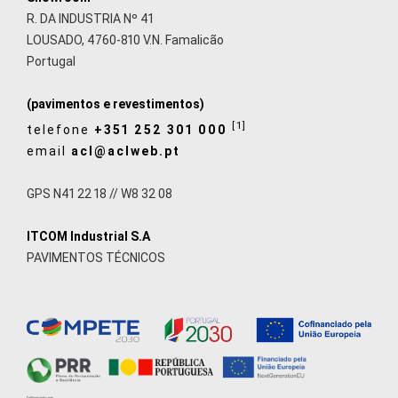
R. DA INDUSTRIA Nº 41
LOUSADO, 4760-810 V.N. Famalicão
Portugal
(pavimentos e revestimentos)
[1]
telefone
+351 252 301 000
email
acl@aclweb.pt
GPS N41 22 18 // W8 32 08
ITCOM Industrial S.A
PAVIMENTOS TÉCNICOS