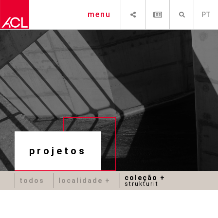
SHARE
NEWSLETTER
PESQUISAR
menu
PT
projetos
coleção
todos
localidade
strukturit