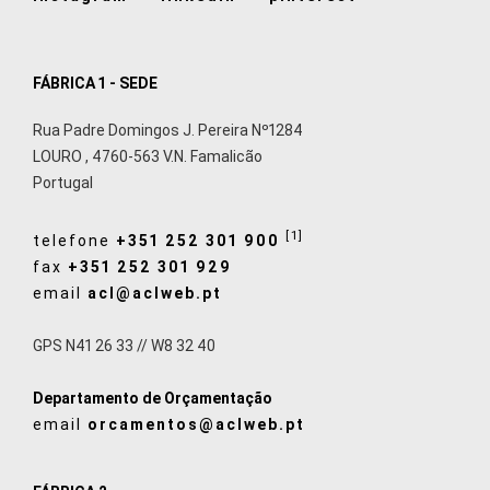
FÁBRICA 1 - SEDE
Rua Padre Domingos J. Pereira Nº1284
LOURO
,
4760-563
V.N. Famalicão
Portugal
[1]
telefone
+351 252 301 900
fax
+351 252 301 929
email
acl@aclweb.pt
GPS N41 26 33 // W8 32 40
Departamento de Orçamentação
email
orcamentos@aclweb.pt