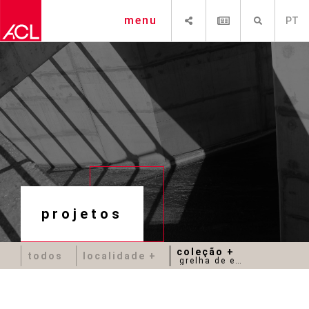
SHARE
NEWSLETTER
PESQUISAR
menu
PT
projetos
coleção
todos
localidade
grelha de enrelvamento 