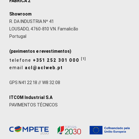
FÁBRICA 2
Showroom
R. DA INDUSTRIA Nº 41
LOUSADO, 4760-810 V.N. Famalicão
Portugal
(pavimentos e revestimentos)
[1]
telefone
+351 252 301 000
email
acl@aclweb.pt
GPS N41 22 18 // W8 32 08
ITCOM Industrial S.A
PAVIMENTOS TÉCNICOS