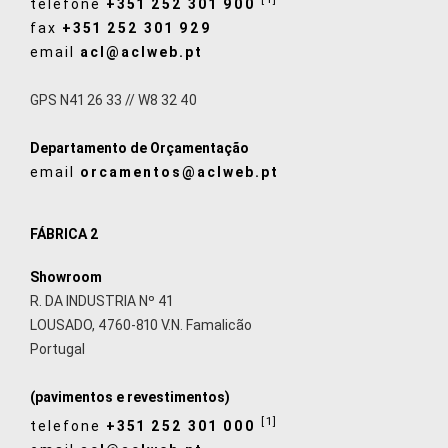
telefone
+351 252 301 900
fax
+351 252 301 929
email
acl@aclweb.pt
GPS N41 26 33 // W8 32 40
Departamento de Orçamentação
email
orcamentos@aclweb.pt
FÁBRICA 2
Showroom
R. DA INDUSTRIA Nº 41
LOUSADO, 4760-810 V.N. Famalicão
Portugal
(pavimentos e revestimentos)
[1]
telefone
+351 252 301 000