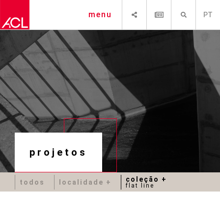
SHARE
NEWSLETTER
PESQUISAR
menu
PT
projetos
coleção
todos
localidade
flat line