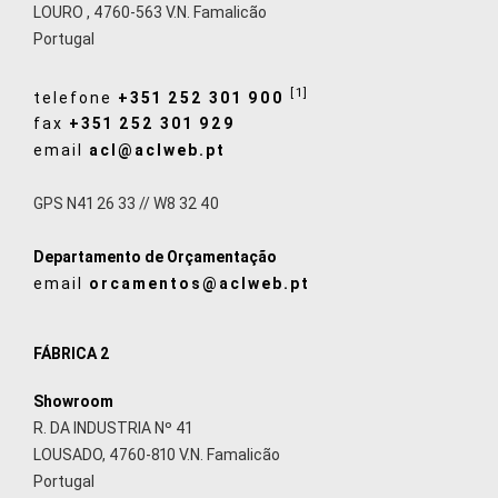
LOURO
,
4760-563
V.N. Famalicão
Portugal
[1]
telefone
+351 252 301 900
fax
+351 252 301 929
email
acl@aclweb.pt
GPS N41 26 33 // W8 32 40
Departamento de Orçamentação
email
orcamentos@aclweb.pt
FÁBRICA 2
Showroom
R. DA INDUSTRIA Nº 41
LOUSADO, 4760-810 V.N. Famalicão
Portugal