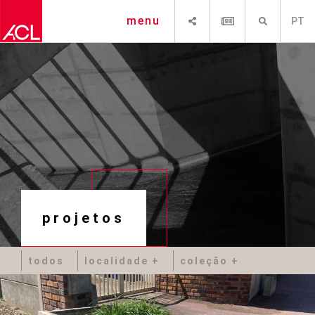
SHARE
NEWSLETTER
PESQUISAR
menu
PT
projetos
todos
localidade
coleção