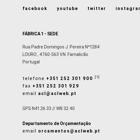
facebook
youtube
twitter
instagra
FÁBRICA 1 - SEDE
Rua Padre Domingos J. Pereira Nº1284
LOURO
,
4760-563
V.N. Famalicão
Portugal
[1]
telefone
+351 252 301 900
fax
+351 252 301 929
email
acl@aclweb.pt
GPS N41 26 33 // W8 32 40
Departamento de Orçamentação
email
orcamentos@aclweb.pt