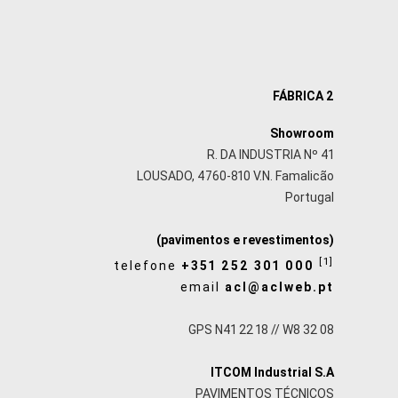
FÁBRICA 2
Showroom
R. DA INDUSTRIA Nº 41
LOUSADO, 4760-810 V.N. Famalicão
Portugal
(pavimentos e revestimentos)
[1]
telefone
+351 252 301 000
email
acl@aclweb.pt
GPS N41 22 18 // W8 32 08
ITCOM Industrial S.A
PAVIMENTOS TÉCNICOS