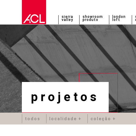
sierra
showroom
london
valley
produto
loft
projetos
todos
localidade
coleção