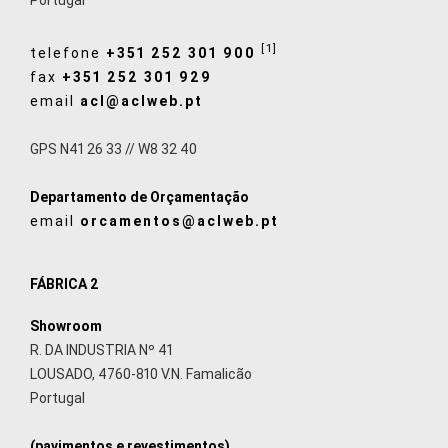
Portugal
[1]
telefone
+351 252 301 900
fax
+351 252 301 929
email
acl@aclweb.pt
GPS N41 26 33 // W8 32 40
Departamento de Orçamentação
email
orcamentos@aclweb.pt
FÁBRICA 2
Showroom
R. DA INDUSTRIA Nº 41
LOUSADO, 4760-810 V.N. Famalicão
Portugal
(pavimentos e revestimentos)