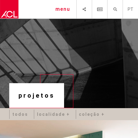
SHARE
NEWSLETTER
PESQUISAR
menu
PT
projetos
todos
localidade
coleção