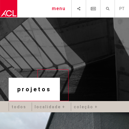
SHARE
NEWSLETTER
PESQUISAR
menu
PT
projetos
todos
localidade
coleção