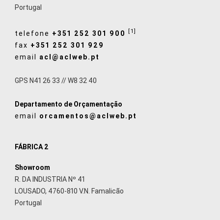
Portugal
[1]
telefone
+351 252 301 900
fax
+351 252 301 929
email
acl@aclweb.pt
GPS N41 26 33 // W8 32 40
Departamento de Orçamentação
email
orcamentos@aclweb.pt
FÁBRICA 2
Showroom
R. DA INDUSTRIA Nº 41
LOUSADO, 4760-810 V.N. Famalicão
Portugal