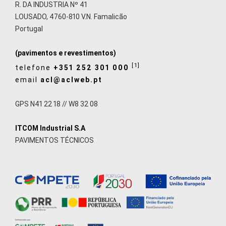
R. DA INDUSTRIA Nº 41
LOUSADO, 4760-810 V.N. Famalicão
Portugal
(pavimentos e revestimentos)
[1]
telefone
+351 252 301 000
email
acl@aclweb.pt
GPS N41 22 18 // W8 32 08
ITCOM Industrial S.A
PAVIMENTOS TÉCNICOS