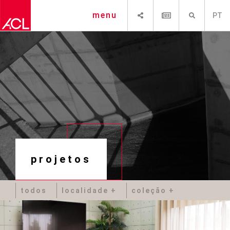
SHARE
NEWSLETTER
PESQUISAR
menu
PT
projetos
todos
localidade
coleção