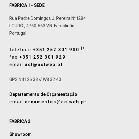
FÁBRICA 1 - SEDE
Rua Padre Domingos J. Pereira Nº1284
LOURO
,
4760-563
V.N. Famalicão
Portugal
[1]
telefone
+351 252 301 900
fax
+351 252 301 929
email
acl@aclweb.pt
GPS N41 26 33 // W8 32 40
Departamento de Orçamentação
email
orcamentos@aclweb.pt
FÁBRICA 2
Showroom